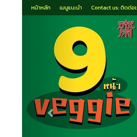
หน้าหลัก
เมนูแนะนำ
Contact us: ติดต่อเ
P
r
e
v
i
o
u
s